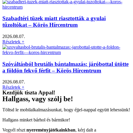
Szabadtéri tüzek miatt riasztották a gyulai
tűzoltókat – Körös Hírcentrum
2026.08.07.
Részletek +
Szóváltásból brutális bántalmazás: járóbottal ütötte
a földön fekvő férfit – Körös Hírcentrum
2026.08.07.
Részletek +
Kezdjük tiszta Appal!
Hallgass, vagy szólj be!
Töltsd le mobilalkalmazásunkat, hogy éjjel-nappal együtt lehessünk!
Hallgass minket bárhol és bármikor!
Vegyél részt
nyereményjátékainkban
, kérj dalt a