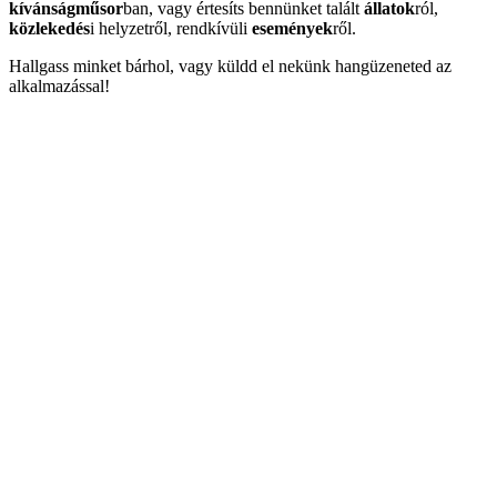
kívánságműsor
ban, vagy értesíts bennünket talált
állatok
ról,
közlekedés
i helyzetről, rendkívüli
események
ről.
Hallgass minket bárhol, vagy küldd el nekünk hangüzeneted az
alkalmazással!