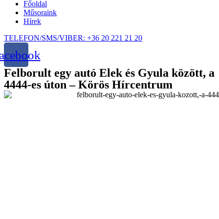
Főoldal
Műsoraink
Hírek
TELEFON/SMS/VIBER: +36 20 221 21 20
acebook
Felborult egy autó Elek és Gyula között, a
4444-es úton – Körös Hírcentrum