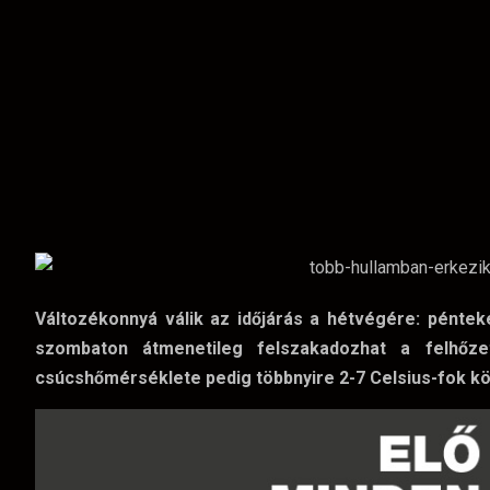
Változékonnyá válik az időjárás a hétvégére: pénte
szombaton átmenetileg felszakadozhat a felhőze
csúcshőmérséklete pedig többnyire 2-7 Celsius-fok kö