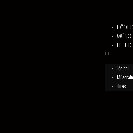
FŐOL
MŰSOR
HÍREK
Főoldal
Műsorai
Hírek