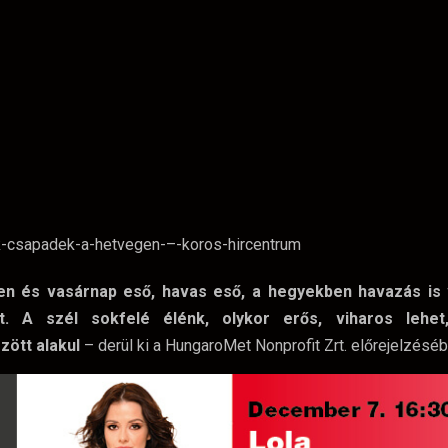
ken és vasárnap eső, havas eső, a hegyekben havazás is 
t. A szél sokfelé élénk, olykor erős, viharos lehet
zött alakul
– derül ki a HungaroMet Nonprofit Zrt. előrejelzéséb