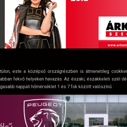
ntúlon, este a középső országrészben is átmenetileg csökken
bban fekvő helyeken havazás. Az északi, északkeleti szél déli
gasabb nappali hőmérséklet 1 és 7 fok között valószínű.