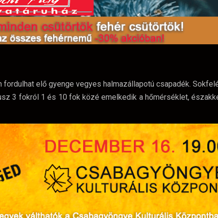
on fordulhat elő gyenge vegyes halmazállapotú csapadék. Sokfe
 plusz 3 fokról 1 és 10 fok közé emelkedik a hőmérséklet, északk