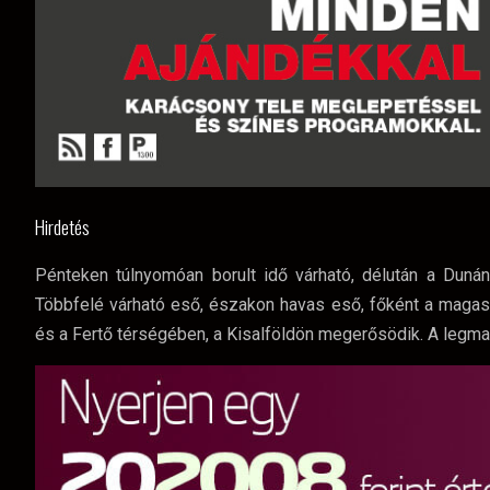
Hirdetés
Pénteken túlnyomóan borult idő várható, délután a Duná
Többfelé várható eső, északon havas eső, főként a magasa
és a Fertő térségében, a Kisalföldön megerősödik. A legma