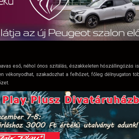
havas eső, néhol ónos szitálás, északkeleten hószállingózás i
yen vékonyodhat, szakadozhat a felhőzet, főleg délnyugaton t
őzet.