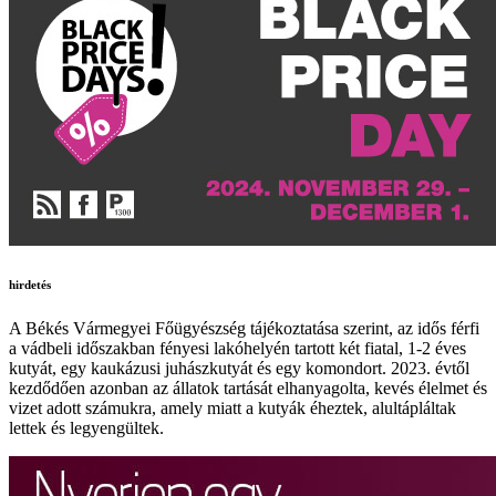
hirdetés
A Békés Vármegyei Főügyészség tájékoztatása szerint, az idős férfi
a vádbeli időszakban fényesi lakóhelyén tartott két fiatal, 1-2 éves
kutyát, egy kaukázusi juhászkutyát és egy komondort. 2023. évtől
kezdődően azonban az állatok tartását elhanyagolta, kevés élelmet és
vizet adott számukra, amely miatt a kutyák éheztek, alultápláltak
lettek és legyengültek.