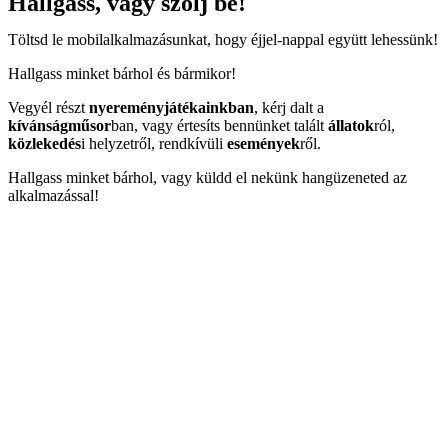
Hallgass, vagy szólj be!
Töltsd le mobilalkalmazásunkat, hogy éjjel-nappal együtt lehessünk!
Hallgass minket bárhol és bármikor!
Vegyél részt
nyereményjátékainkban
, kérj dalt a
kívánságműsor
ban, vagy értesíts bennünket talált
állatok
ról,
közlekedés
i helyzetről, rendkívüli
események
ről.
Hallgass minket bárhol, vagy küldd el nekünk hangüzeneted az
alkalmazással!