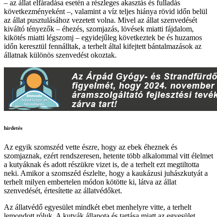
– az állat elfáradása esetén a részleges akasztás és fulladás
következményeként –, valamint a víz teljes hiánya rövid időn belül
az állat pusztulásához vezetett volna. Mivel az állat szenvedését
kiváltó tényezők – éhezés, szomjazás, lövések miatti fájdalom,
kikötés miatti légszomj – egyidejűleg következtek be és huzamos
időn keresztül fennálltak, a terhelt által kifejtett bántalmazások az
állatnak különös szenvedést okoztak.
hirdetés
Az egyik szomszéd vette észre, hogy az ebek éheznek és
szomjaznak, ezért rendszeresen, hetente több alkalommal vitt élelmet
a kutyáknak és adott részükre vizet is, de a terhelt ezt megtiltotta
neki. Amikor a szomszéd észlelte, hogy a kaukázusi juhászkutyát a
terhelt milyen embertelen módon kötötte ki, látva az állat
szenvedését, értesítette az állatvédőket.
Az állatvédő egyesület mindkét ebet menhelyre vitte, a terhelt
lemondott róluk. A kutyák állapota és tartása miatt az egyesület