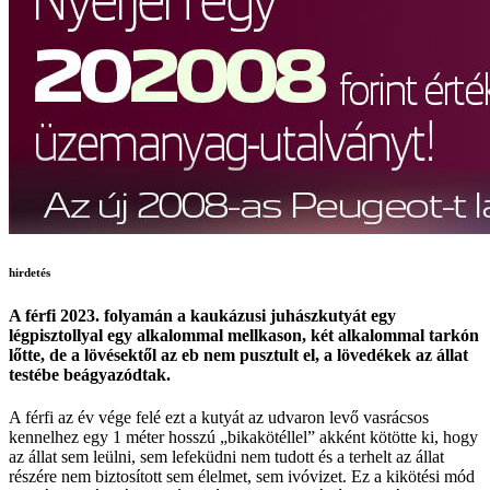
hirdetés
A férfi 2023. folyamán a kaukázusi juhászkutyát egy
légpisztollyal egy alkalommal mellkason, két alkalommal tarkón
lőtte, de a lövésektől az eb nem pusztult el, a lövedékek az állat
testébe beágyazódtak.
A férfi az év vége felé ezt a kutyát az udvaron levő vasrácsos
kennelhez egy 1 méter hosszú „bikakötéllel” akként kötötte ki, hogy
az állat sem leülni, sem lefeküdni nem tudott és a terhelt az állat
részére nem biztosított sem élelmet, sem ivóvizet. Ez a kikötési mód