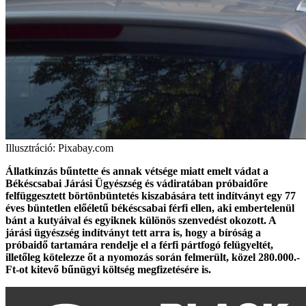
Illusztráció: Pixabay.com
Állatkínzás bűntette és annak vétsége miatt emelt vádat a
Békéscsabai Járási Ügyészség és vádiratában próbaidőre
felfüggesztett börtönbüntetés kiszabására tett indítványt egy 77
éves büntetlen előéletű békéscsabai férfi ellen, aki embertelenül
bánt a kutyáival és egyiknek különös szenvedést okozott. A
járási ügyészség indítványt tett arra is, hogy a bíróság a
próbaidő tartamára rendelje el a férfi pártfogó felügyeltét,
illetőleg kötelezze őt a nyomozás során felmerült, közel 280.000.-
Ft-ot kitevő bűnügyi költség megfizetésére is.