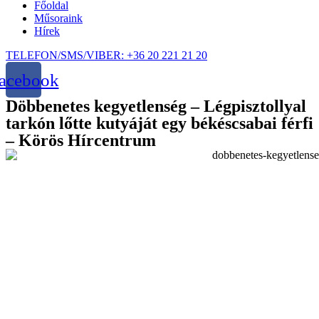
Főoldal
Műsoraink
Hírek
TELEFON/SMS/VIBER: +36 20 221 21 20
acebook
Döbbenetes kegyetlenség – Légpisztollyal
tarkón lőtte kutyáját egy békéscsabai férfi
– Körös Hírcentrum